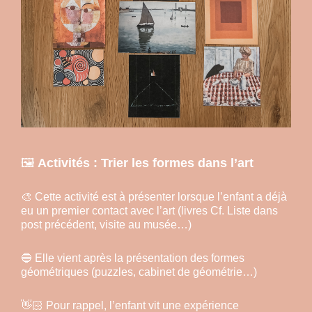
🖼️
Activités : Trier les formes dans l’art
🎨 Cette activité est à présenter lorsque l’enfant a déjà
eu un premier contact avec l’art (livres Cf. Liste dans
post précédent, visite au musée…)
🔵 Elle vient après la présentation des formes
géométriques (puzzles, cabinet de géométrie…)
👋🏻 Pour rappel, l’enfant vit une expérience