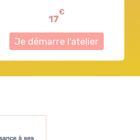
€
17
Je démarre l'atelier
ssance à ses