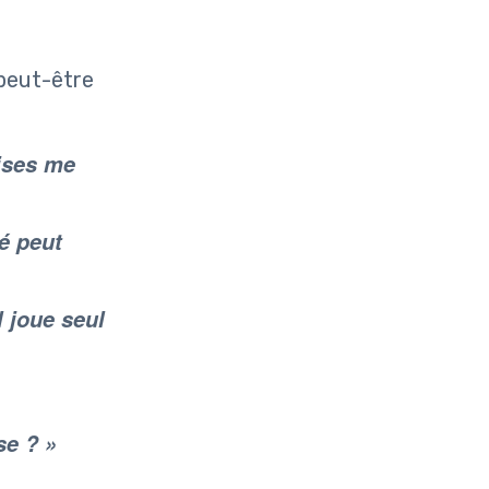
 peut-être
ises me
té peut
l joue seul
se ? »