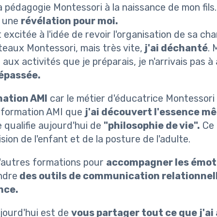
a pédagogie Montessori à la naissance de mon fils
é une
révélation pour moi.
t excitée à l'idée de revoir l'organisation de sa c
teaux Montessori, mais très vite,
j'ai déchanté
. 
 aux activités que je préparais, je n'arrivais pas à
dépassée.
mation AMI
car le métier d'éducatrice Montessori
a formation AMI que
j'ai découvert l'essence m
 qualifie aujourd'hui de
"philosophie de vie".
Ce q
ion de l'enfant et de la posture de l'adulte.
 d'autres formations pour
accompagner les émot
ndre
des outils de communication relationnel
nce.
jourd'hui est de
vous partager tout ce que j'ai 