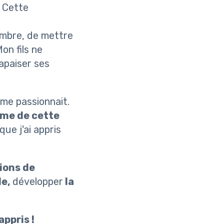
. Cette
hambre, de mettre
Mon fils ne
 apaiser ses
 me passionnait.
ême de cette
ue j'ai appris
ions de
le,
développer
la
appris !