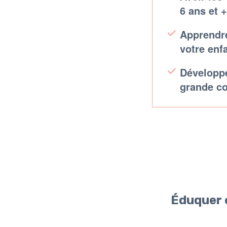
6 ans et +
Apprendre
votre enf
Développe
grande co
Éduquer e