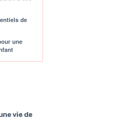
entiels de
 pour une
nfant
une vie de