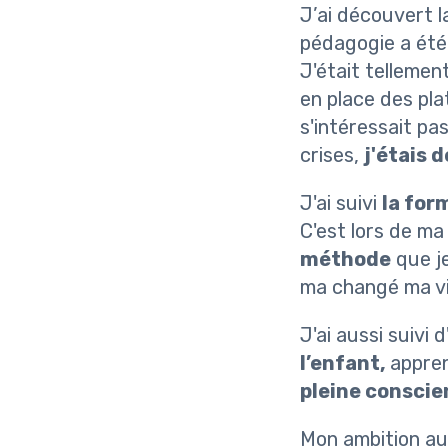
J’ai découvert l
pédagogie a ét
J'était tellemen
en place des pla
s'intéressait pas
crises,
j'étais 
J'ai suivi
la for
C'est lors de m
méthode
que je
ma changé ma vis
J'ai aussi suivi
l’enfant,
appre
pleine conscie
Mon ambition au